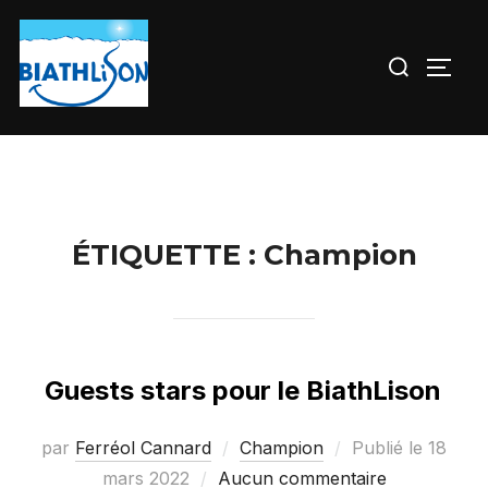
Aller
au
Rechercher :
PERM
contenu
ÉTIQUETTE :
Champion
Guests stars pour le BiathLison
par
Ferréol Cannard
Champion
Publié le
18
mars 2022
Aucun commentaire