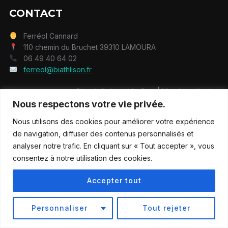
CONTACT
Ferréol Cannard
110 chemin du Bruchet 39310 LAMOURA
06 49 40 64 02
ferreol@biathlison.fr
Site réalisé par
LiraCom
|
Mentions légales
Nous respectons votre vie privée.
Nous utilisons des cookies pour améliorer votre expérience
de navigation, diffuser des contenus personnalisés et
analyser notre trafic. En cliquant sur « Tout accepter », vous
consentez à notre utilisation des cookies.
Accepter tout
Personnaliser
Tout rejeter