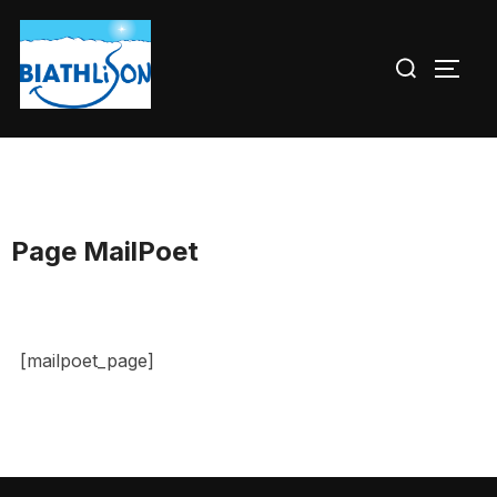
Aller
au
Rechercher :
PERM
contenu
Page MailPoet
[mailpoet_page]